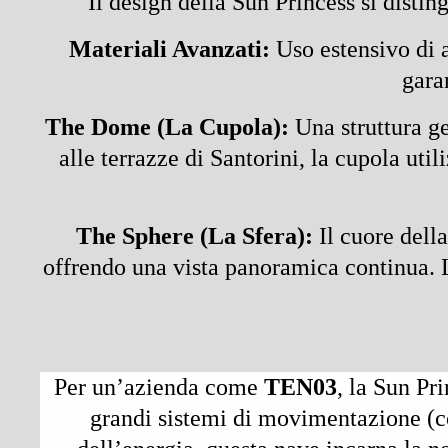
Il design della Sun Princess si distin
Materiali Avanzati:
Uso estensivo di a
gara
The Dome (La Cupola):
Una struttura ge
alle terrazze di Santorini, la cupola uti
The Sphere (La Sfera):
Il cuore della
offrendo una vista panoramica continua. L’
Per un’azienda come
TEN03
, la Sun Pr
grandi sistemi di movimentazione (co